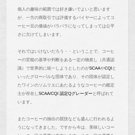
個人の趣味の範囲では好き嫌いでよいと思います
が、一方の商取引では評価するバイヤーによってコ
ーヒー豆の価値がバラバラになってしまっては公平
さに欠けてしまいます。
それではいけないだろう・・ということで、コーヒ
ーの官能の基準や判断をある一定の物差し（共通認
識）で世界的に統一しようとしたのが
SCAA
や
CQI
と
いったグローバルな団体であり、その団体が認定し
たワインのソムリエにあたるようなコーヒーの鑑定
士が存在し
SCAA/CQI 認定Qグレーダー
と呼ばれて
います。
またコーヒーの抽出の競技なども盛んに行われるよ
うになってきました。ですから今は、美味しいコー