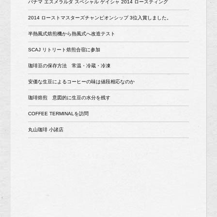
パナマ エスメラルダ スペシャル ゲイシャ 2014 ロースティング
2014 ローストマスターズチャンピオンシップ 3位入賞しました。
半熱風式焙煎機から熱風式へ改造テスト
SCAJ リトリート焙煎合宿に参加
珈琲豆の保存方法 常温・冷蔵・冷凍
安価な生豆によるコーヒーの味は値段相応なのか
珈琲焙煎 意図的に生豆の水分を残す
COFFEE TERMINALを訪問
丸山珈琲 小諸店