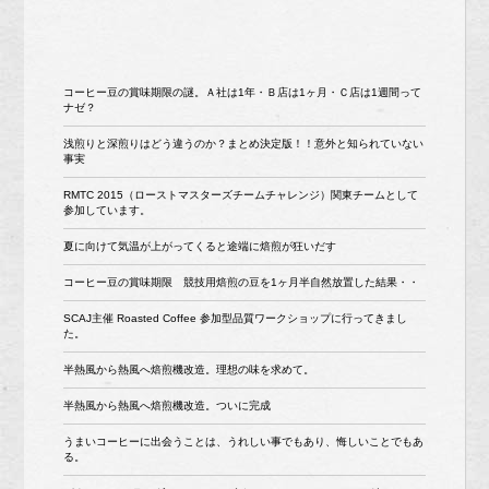
コーヒー豆の賞味期限の謎。Ａ社は1年・Ｂ店は1ヶ月・Ｃ店は1週間って
ナゼ？
浅煎りと深煎りはどう違うのか？まとめ決定版！！意外と知られていない
事実
RMTC 2015（ローストマスターズチームチャレンジ）関東チームとして
参加しています。
夏に向けて気温が上がってくると途端に焙煎が狂いだす
コーヒー豆の賞味期限 競技用焙煎の豆を1ヶ月半自然放置した結果・・
SCAJ主催 Roasted Coffee 参加型品質ワークショップに行ってきまし
た。
半熱風から熱風へ焙煎機改造。理想の味を求めて。
半熱風から熱風へ焙煎機改造。ついに完成
うまいコーヒーに出会うことは、うれしい事でもあり、悔しいことでもあ
る。