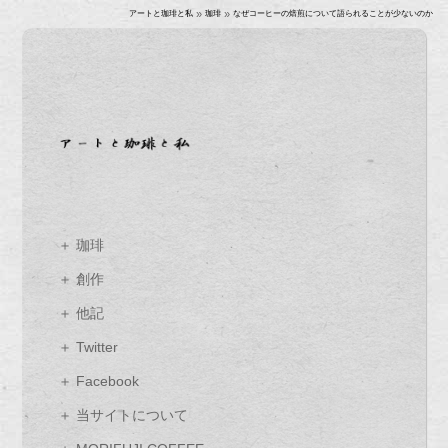
»
»
アートと珈琲と私
珈琲
なぜコーヒーの焙煎について語られることが少ないのか
＋ 珈琲
＋ 創作
＋ 他記
＋ Twitter
＋ Facebook
＋ 当サイトについて